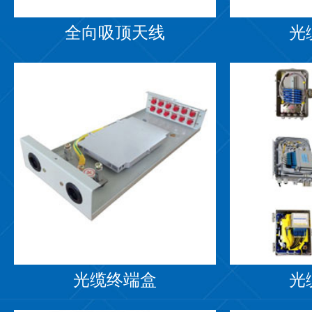
全向吸顶天线
光
光缆终端盒
光