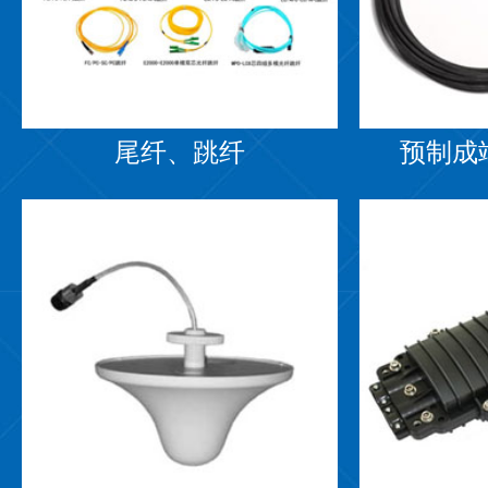
尾纤、跳纤
预制成